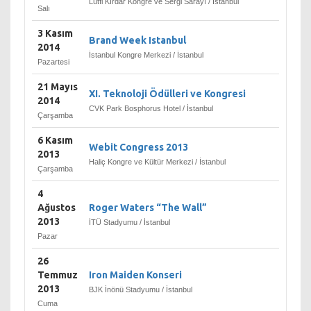
Lütfi Kırdar Kongre ve Sergi Sarayı / İstanbul
Salı
alarak banka yönetiminde
Doğuş Grubu ile eşit ortaklık
3 Kasım
hakkına sahip olmuştur.
Brand Week Istanbul
2014
Garanti, 29.8 milyar dolara
İstanbul Kongre Merkezi / İstanbul
Pazartesi
ulaşmış aktif büyüklüğüyle
(Haziran 2006 itibarıyla)
21 Mayıs
XI. Teknoloji Ödülleri ve Kongresi
Türkiye'nin en büyük 3. özel
2014
bankası konumundadır.
CVK Park Bosphorus Hotel / İstanbul
Çarşamba
10.000'i aşan çalışanı,
yurtiçindeki 510 ve
6 Kasım
Webit Congress 2013
yurtdışında Lüksemburg,
2013
Haliç Kongre ve Kültür Merkezi / İstanbul
Malta, Kıbrıs'taki şubeleriyle;
Çarşamba
kurumsal, ticari, KOBİ
bankacılığı ve bireysel
4
müşterilerine çok yönlü
Ağustos
Roger Waters “The Wall”
finansal hizmetler sunar.
2013
İTÜ Stadyumu / İstanbul
Hollanda'da Garanti Bank
Pazar
International ve Rusya'da
Garanti Bank Moscow isimli
26
bankaları bulunan Garanti, iş
Temmuz
Iron Maiden Konseri
bankası ile birlikte Çin'de
2013
BJK İnönü Stadyumu / İstanbul
temsilciliği bulunan iki Türk
Cuma