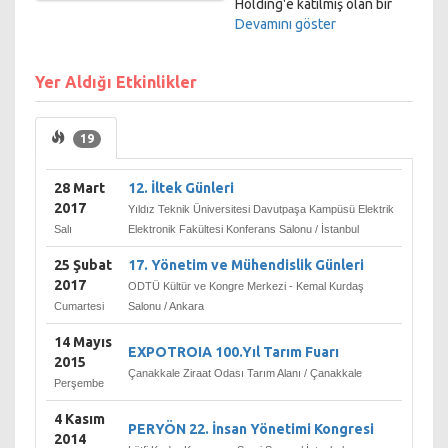
Holding'e katılmış olan bir
Türk bankasıdır.
Devamını göster
Halen ',54'lük hissesi
Doğuş'a ait olan Garanti,
Yer Aldığı Etkinlikler
1990 yılında ilk halka arzı
gerçekleştirdi, 1993'te ise
Türkiye'de ilk defa yurtdışına
19
hisse ihracı gerçekleştiren
kurum oldu. Bugün,
Garanti'nin sermayesinin G'si
28 Mart
12. İltek Günleri
halka açıktır. "Mini Bank",
2017
Yıldız Teknik Üniversitesi Davutpaşa Kampüsü Elektrik
Ekim 2002 yılında kurulmuş
Salı
Elektronik Fakültesi Konferans Salonu / İstanbul
olan bir çocuk bankasıdır.
23 Aralık 2005 tarihinde
25 Şubat
17. Yönetim ve Mühendislik Günleri
Doğuş Grubu ile General
2017
ODTÜ Kültür ve Kongre Merkezi - Kemal Kurdaş
Electric Consumer Finance
Cumartesi
Salonu / Ankara
(GECF) arasında eşit ortaklık
14 Mayıs
prensibi çerçevesinde
EXPOTROIA 100.Yıl Tarım Fuarı
2015
imzalanan stratejik ortaklık
Çanakkale Ziraat Odası Tarım Alanı / Çanakkale
anlaşması ile GECF Garanti
Perşembe
Bankası’nın sermayesinin
4 Kasım
%.5’ini 1.555 milyar ABD
PERYÖN 22. İnsan Yönetimi Kongresi
2014
doları karşılığında satın