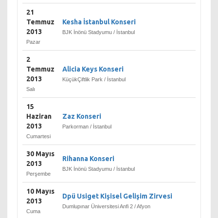
bankasından biridir.
21
Temmuz
Kesha İstanbul Konseri
2013
BJK İnönü Stadyumu / İstanbul
Pazar
2
Temmuz
Alicia Keys Konseri
2013
KüçükÇiftlik Park / İstanbul
Salı
15
Haziran
Zaz Konseri
2013
Parkorman / İstanbul
Cumartesi
30 Mayıs
Rihanna Konseri
2013
BJK İnönü Stadyumu / İstanbul
Perşembe
10 Mayıs
Dpü Usiget Kişisel Gelişim Zirvesi
2013
Dumlupınar Üniversitesi Anfi 2 / Afyon
Cuma