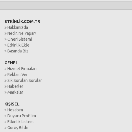
ETKİNLİK.COM.TR
»
Hakkımızda
»
Nedir, Ne Yapar?
»
Öneri Sistemi
»
Etkinlik Ekle
»
Basında Biz
GENEL
»
Hizmet Firmaları
»
Reklam Ver
»
Sık Sorulan Sorular
»
Haberler
»
Markalar
KİŞİSEL
»
Hesabım
»
Duyuru Profilim
»
Etkinlik Listem
»
Görüş Bildir