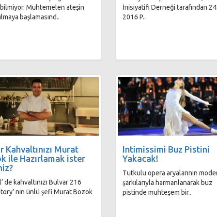
bilmiyor. Muhtemelen ateşin
İnisiyatifi Derneği tarafından 2
ılmaya başlamasınd..
2016 P..
r Kahvaltınızı Murat
Intimissimi Buz Pistini
k ile Hazırlamak ister
Yakacak!
niz?
Tutkulu opera aryalarının mode
l’ de kahvaltınızı Bulvar 216
şarkılarıyla harmanlanarak buz
ory’ nin ünlü şefi Murat Bozok
pistinde muhteşem bir..