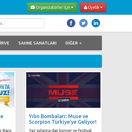
Organizatörler İçin
Üyelik
İRVE
SAHNE SANATLARI
DİĞER
de
Yılın Bombaları: Muse ve
Scorpion Türkiye'ye Geliyor!
ç Barış
Yaz aylarına dair konser ve festival