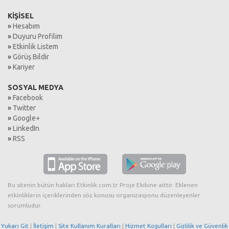
KİŞİSEL
»
Hesabım
»
Duyuru Profilim
»
Etkinlik Listem
»
Görüş Bildir
»
Kariyer
SOSYAL MEDYA
»
Facebook
»
Twitter
»
Google+
»
LinkedIn
»
RSS
Bu sitenin bütün hakları Etkinlik.com.tr Proje Ekibine aittir. Eklenen
etkinliklerin içeriklerinden söz konusu organizasyonu düzenleyenler
sorumludur.
Yukarı Git
|
İletişim
|
Site Kullanım Kuralları
|
Hizmet Koşulları
|
Gizlilik ve Güvenlik