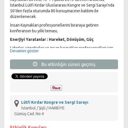
İstanbul Lütfi Kırdar Uluslararası Kongre ve Sergi Sarayı’nda
50’den fazla oturumda 80 konuşmacının katılımı ile
düzenlenecek.
İnsan Kaynakları profesyonellerini biraraya getiren
konferansın bu yılki teması,
Enerjiyi Yaratanlar : Hareket, Dönüşüm, Güç
Liderler, yöneticiler ve insan kaynakları profesyonelleri için
Devamını göster
enerjiyi yaratmak ve yaymak, performansa çıkan yolu tarif
ediyor. Enerji, kimi zaman sektörde değişen regülasyon,
Bu etkinliğin süresi geçmiş
rekabet ve pazar dinamikleri ile dışarıdan, kimi zaman da
değişen bir yönetim anlayışının uygulamaları ya da
çalışanlarının sesi ile içeriden yaratılıyor ve yayılıyor.
Bu kapsamda Zirve’de tartışılacak konular;
Bireylerden Takımlara ve Organizasyonlara yayılan Yüksek
Performans Enerjisi Nasıl Yaratılır?
Lütfi Kırdar Kongre ve Sergi Sarayı
Liderler, Organizasyondaki Enerjiyi Nasıl Tetikler?
İstanbul / Şişli / HARBİYE
İnsan Kaynakları Profesyonelleri Performansa Dönüşen
Gümüş Cad. No:4
Enerjiyi Nasıl Yönetir?
Enerji Yaratan ve Bağlılığı Etkileyen Şirket içi Ödüllendirme
Etkinlik Konuları