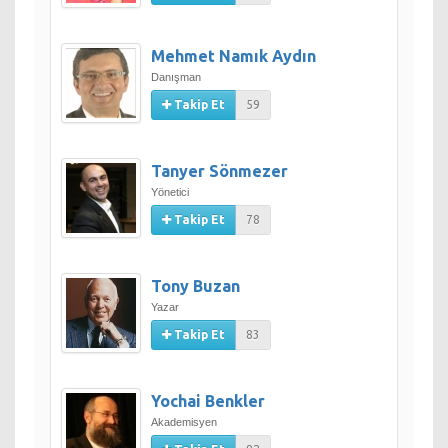
Mehmet Namık Aydın
Danışman
Takip Et
59
Tanyer Sönmezer
Yönetici
Takip Et
78
Tony Buzan
Yazar
Takip Et
83
Yochai Benkler
Akademisyen