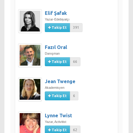
Elif Şafak
Yazar-Edebiyatçı
Takip Et
391
Fazıl Oral
Danışman
Takip Et
66
Jean Twenge
Akademisyen
Takip Et
6
Lynne Twist
Yazar, Activitist
Takip Et
62