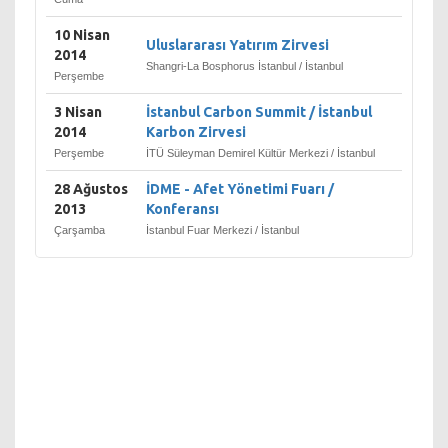
Millet Meclisi hükümeti,
Büyük Millet Meclisi
10 Nisan
Reisi'nin başkanlığında on bir
Uluslararası Yatırım Zirvesi
2014
bakandan ibarettir. Kurulan
Shangri-La Bosphorus İstanbul / İstanbul
Perşembe
bu hükümetteki on bir
bakanlık arasında Bayındırlık
3 Nisan
İstanbul Carbon Summit / İstanbul
Bakanlığı da, Nafıa Vekaleti
2014
Karbon Zirvesi
ismi ile yer almaktadır.
Perşembe
İTÜ Süleyman Demirel Kültür Merkezi / İstanbul
Cumhuriyet'in
28 Ağustos
İDME - Afet Yönetimi Fuarı /
kurulmasından önce, bu on
2013
Konferansı
bir bakanlığa ilaveten bir
Çarşamba
İstanbul Fuar Merkezi / İstanbul
bakanlık daha kurulur:
Mübadele, İmar İskan
Bakanlığı. Lozan sulh
antlaşması ile ortaya çıkan,
Türk ve Rum ahalinin
mübadelesi ve
yerleştirilmesi konusu, 13
Ekim 1923 günü kurulan bu
bakanlığa verilir.