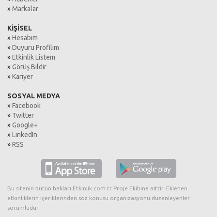
»
Markalar
KİŞİSEL
»
Hesabım
»
Duyuru Profilim
»
Etkinlik Listem
»
Görüş Bildir
»
Kariyer
SOSYAL MEDYA
»
Facebook
»
Twitter
»
Google+
»
LinkedIn
»
RSS
Bu sitenin bütün hakları Etkinlik.com.tr Proje Ekibine aittir. Eklenen
etkinliklerin içeriklerinden söz konusu organizasyonu düzenleyenler
sorumludur.