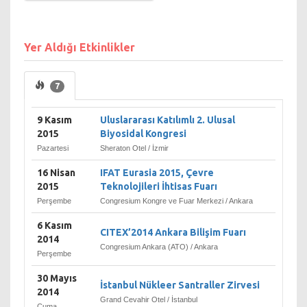
Gerçekten, Türkiye'deki
devlet teşkilatının köklü bir
Yer Aldığı Etkinlikler
şekilde değiştirilip çağın
ihtiyaçlarına uygun bir
düzenlemenin yapıldığı
7
1848'den bu güne kadar,
Bayındırlık Bakanlığı, bazı
istisnalar dışında yapımla
9 Kasım
Uluslararası Katılımlı 2. Ulusal
ilgili bütün kuruluşları
2015
Biyosidal Kongresi
bünyesinde toplamış ve
Pazartesi
Sheraton Otel / İzmir
onları yönlendirmiştir. Bu
niteliği ile de, devletin ana
16 Nisan
IFAT Eurasia 2015, Çevre
bakanlıklarından birisi
2015
Teknolojileri İhtisas Fuarı
olmakta devam edegelmiştir.
Perşembe
Congresium Kongre ve Fuar Merkezi / Ankara
6 Kasım
İlk hükümetin teşekkül tarzı,
CITEX’2014 Ankara Bilişim Fuarı
2014
24 Nisan'da teklif edilip
Congresium Ankara (ATO) / Ankara
görüşülerek 2 Mayıs'da
Perşembe
kabul edilen 3 numaralı
30 Mayıs
kanun ile tespit edilmiştir.
İstanbul Nükleer Santraller Zirvesi
2014
Buna göre, Türkiye Büyük
Grand Cevahir Otel / İstanbul
Cuma