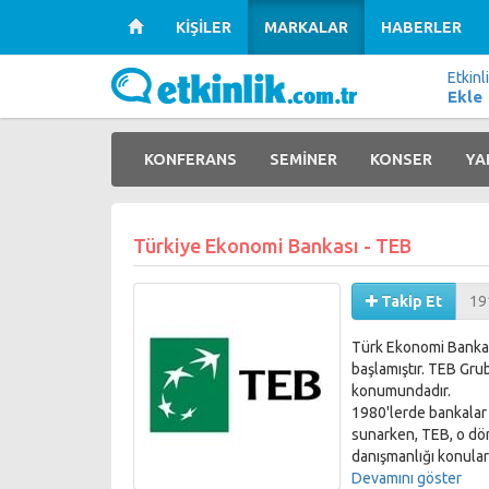
KİŞİLER
MARKALAR
HABERLER
Etkinl
Ekle
KONFERANS
SEMİNER
KONSER
YA
Türkiye Ekonomi Bankası - TEB
Takip Et
19
Türk Ekonomi Bankası
başlamıştır. TEB Gru
konumundadır.
1980'lerde bankalar 
sunarken, TEB, o döne
danışmanlığı konuların
Devamını göster