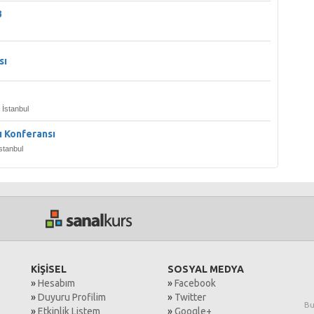
3
sı
İstanbul
rı Konferansı
stanbul
KİŞİSEL
SOSYAL MEDYA
»
Hesabım
»
Facebook
»
Duyuru Profilim
»
Twitter
Bu
»
Etkinlik Listem
»
Google+