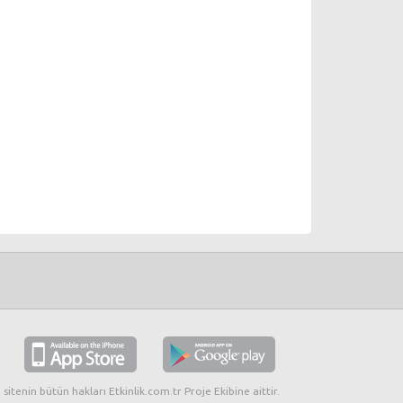
 sitenin bütün hakları Etkinlik.com.tr Proje Ekibine aittir.