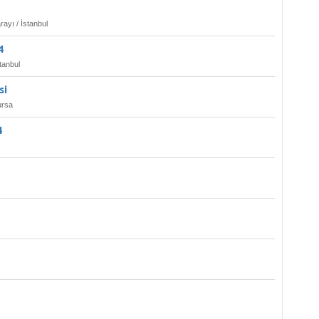
rayı / İstanbul
4
tanbul
si
ursa
4