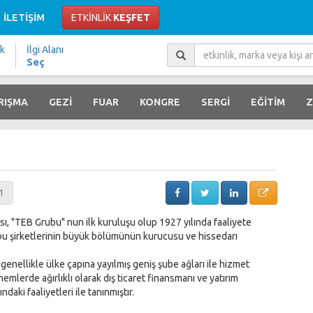
İLETİŞİM
ETKİNLİK
KEŞFET
ik
İlgi Alanı
Seç
RIŞMA
GEZİ
FUAR
KONGRE
SERGİ
EĞİTİM
Z
1
, "TEB Grubu" nun ilk kuruluşu olup 1927 yılında faaliyete
bu şirketlerinin büyük bölümünün kurucusu ve hissedarı
genellikle ülke çapına yayılmış geniş şube ağları ile hizmet
mlerde ağırlıklı olarak dış ticaret finansmanı ve yatırım
daki faaliyetleri ile tanınmıştır.