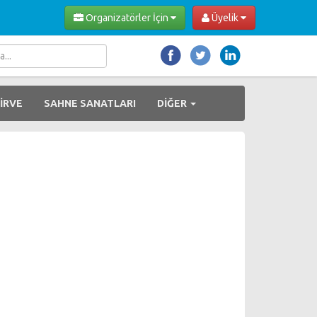
Organizatörler İçin
Üyelik
İRVE
SAHNE SANATLARI
DİĞER