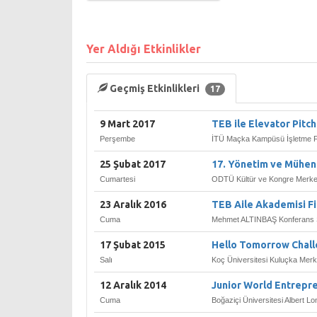
Yer Aldığı Etkinlikler
Geçmiş Etkinlikleri
17
9 Mart 2017
TEB ile Elevator Pitch
Perşembe
İTÜ Maçka Kampüsü İşletme Fak
25 Şubat 2017
17. Yönetim ve Mühend
Cumartesi
ODTÜ Kültür ve Kongre Merkez
23 Aralık 2016
TEB Aile Akademisi Fi
Cuma
Mehmet ALTINBAŞ Konferans Sa
17 Şubat 2015
Hello Tomorrow Challe
Salı
Koç Üniversitesi Kuluçka Merke
12 Aralık 2014
Junior World Entrepr
Cuma
Boğaziçi Üniversitesi Albert Lo