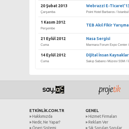
20 Şubat 2013
Webrazzi E-Ticaret'1
Çarşamba
Point Hotel Barbaros / İstanbul
1 Kasım 2012
TEB Akıl Fikir Yarışma
Perşembe
21 Eylül 2012
Nasa Sergisi
Cuma
Marmara Forum Expo Center / 
14 Eylül 2012
Dijital İnsan Kaynakla
Cuma
Sakıp Sabancı Müzesi SSM / İ
ETKİNLİK.COM.TR
GENEL
»
Hakkımızda
»
Hizmet Firmaları
»
Nedir, Ne Yapar?
»
Reklam Ver
»
Öneri Sistemi
»
Sık Sorulan Sorular