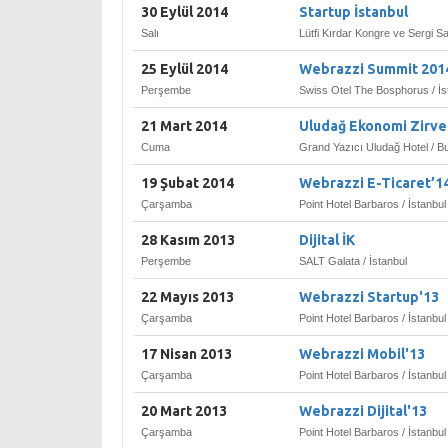
30 Eylül 2014
Startup İstanbul
Salı
Lütfi Kırdar Kongre ve Sergi Sa
25 Eylül 2014
Webrazzi Summit 201
Perşembe
Swiss Otel The Bosphorus / İs
21 Mart 2014
Uludağ Ekonomi Zirve
Cuma
Grand Yazıcı Uludağ Hotel / B
19 Şubat 2014
Webrazzi E-Ticaret’1
Çarşamba
Point Hotel Barbaros / İstanbul
28 Kasım 2013
Dijital İK
Perşembe
SALT Galata / İstanbul
22 Mayıs 2013
Webrazzi Startup'13
Çarşamba
Point Hotel Barbaros / İstanbul
17 Nisan 2013
Webrazzi Mobil'13
Çarşamba
Point Hotel Barbaros / İstanbul
20 Mart 2013
Webrazzi Dijital'13
Çarşamba
Point Hotel Barbaros / İstanbul