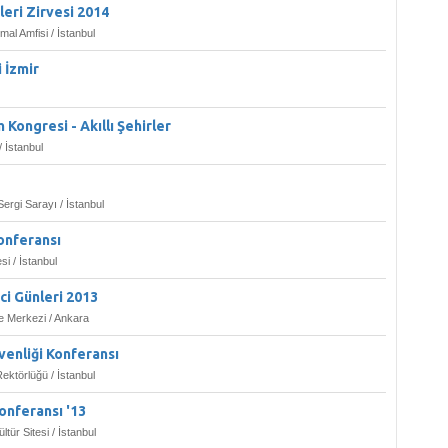
leri Zirvesi 2014
l Amfisi / İstanbul
 İzmir
m Kongresi - Akıllı Şehirler
/ İstanbul
Sergi Sarayı / İstanbul
onferansı
si / İstanbul
ci Günleri 2013
 Merkezi / Ankara
enliği Konferansı
ektörlüğü / İstanbul
onferansı '13
tür Sitesi / İstanbul