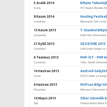
5 Aralık 2014
Bilişim Teknoloji
Cuma
İTÜ Maçka Mustafa Kema
8 Kasım 2014
Hosting Festivali
Cumartesi
Mövenpick Otel / İzmir
13 Kasım 2013
7. İstanbul Bilişi
Çarşamba
Kadir Has Üniversitesi 
21 Eylül 2013
SEOZONE 2013
Cumartesi
Lütfi Kırdar Kongre ve 
6 Temmuz 2013
PHP-İST - PHP K
Cumartesi
Yıldız Teknik Üniversite
14 Haziran 2013
Android Geliştiri
Cuma
ODTÜ Kültür ve Kongre
6 Haziran 2013
NOPcon Bilgi Güv
Perşembe
Marmara Üniversitesi R
14 Mayıs 2013
Siber Güvenlik K
Salı
Harbiye Askeri Müze Kül