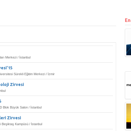
En
ları Merkezi / İstanbul
vesi'15
ersitesi Sürekli Eğitim Merkezi / İzmir
loji Zirvesi
anbul
5
 D Blok Büyük Salon / İstanbul
eri Zirvesi
i Beşiktaş Kampüsü / İstanbul