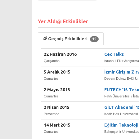
Yer Aldığı Etkinlikler
Geçmiş Etkinlikleri
15
22 Haziran 2016
CeoTalks
Çarşamba
İstanbul Fikir Araştırma
5 Aralık 2015
İzmir Girişim Zir
Cumartesi
Desem Dokuz Eylül Üniv
2 Mayıs 2015
FUTECH'15 Tekno
Cumartesi
Fatih Üniversitesi / İst
2 Nisan 2015
GİLT Akademi' 1
Perşembe
Kadir Has Üniversitesi
14 Mart 2015
Eğitim Teknolojil
Cumartesi
Bahçeşehir Üniversites