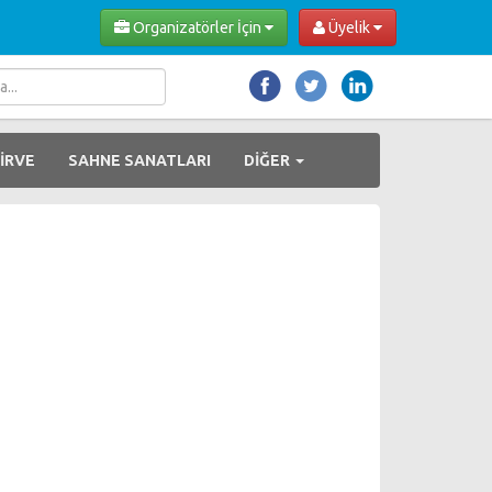
Organizatörler İçin
Üyelik
İRVE
SAHNE SANATLARI
DİĞER