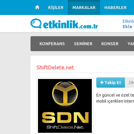
KİŞİLER
MARKALAR
HABERLER
Etkinl
Ekle
KONFERANS
SEMİNER
KONSER
YA
ShiftDelete.net
Takip Et
26
En güncel ve özel tekn
mobil içerikleri inte