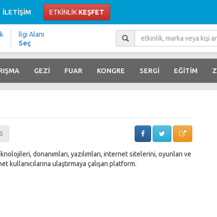
İLETİŞİM
ETKİNLİK
KEŞFET
ik
İlgi Alanı
Seç
RIŞMA
GEZİ
FUAR
KONGRE
SERGİ
EĞİTİM
Z
6
olojileri, donanımları, yazılımları, internet sitelerini, oyunları ve
rnet kullanıcılarına ulaştırmaya çalışan platform.