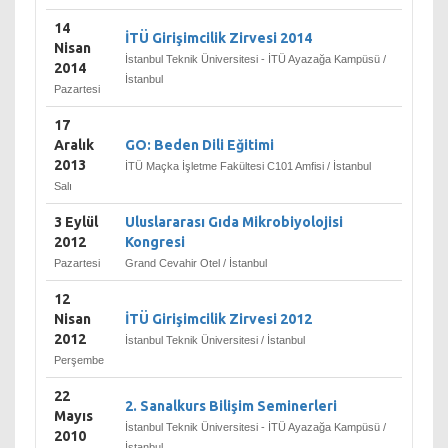
14
İTÜ Girişimcilik Zirvesi 2014
Nisan
İstanbul Teknik Üniversitesi - İTÜ Ayazağa Kampüsü /
2014
İstanbul
Pazartesi
17
Aralık
GO: Beden Dili Eğitimi
2013
İTÜ Maçka İşletme Fakültesi C101 Amfisi / İstanbul
Salı
3 Eylül
Uluslararası Gıda Mikrobiyolojisi
2012
Kongresi
Pazartesi
Grand Cevahir Otel / İstanbul
12
Nisan
İTÜ Girişimcilik Zirvesi 2012
2012
İstanbul Teknik Üniversitesi / İstanbul
Perşembe
22
2. Sanalkurs Bilişim Seminerleri
Mayıs
İstanbul Teknik Üniversitesi - İTÜ Ayazağa Kampüsü /
2010
İstanbul