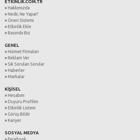
ETKİNLİK.COM.TR
»
Hakkımızda
»
Nedir, Ne Yapar?
»
Öneri Sistemi
»
Etkinlik Ekle
»
Basında Biz
GENEL
»
Hizmet Firmaları
»
Reklam Ver
»
Sık Sorulan Sorular
»
Haberler
»
Markalar
KİŞİSEL
»
Hesabım
»
Duyuru Profilim
»
Etkinlik Listem
»
Görüş Bildir
»
Kariyer
SOSYAL MEDYA
»
Facebook