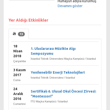
Hümâyûn adıyla kurulmuş
devlet üniversitesidir.
Devamını göster
Bünyesindeki 13 fakülte, 39
bölüm ve 6 enstitü ile
Yer Aldığı Etkinlikler
akademik etkinliklerini
sürdürmektedir.
13
http://www.itu.edu.tr
18
1. Uluslararası Müzikte Algı
Nisan
Sempozyumu
2018
İstanbul Teknik Üniversitesi Maçka Kampüsü / İstanbul
Çarşamba
3 Kasım
Yenilenebilir Enerji Teknolojileri
2017
İstanbul Teknik Üniversitesi / İstanbul
Cuma
24
Sertifikalı 6. Ulusal Okul Öncesi Zirvesi:
Aralık
“Montessori”
2016
İTÜ Maçka Kampüsü / İstanbul
Cumartesi