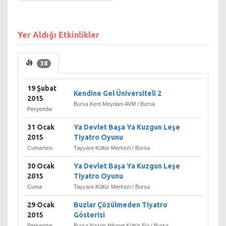
Yer Aldığı Etkinlikler
38
19 Şubat
Kendine Gel Üniversiteli 2
2015
Bursa Kent Meydanı AVM / Bursa
Perşembe
31 Ocak
Ya Devlet Başa Ya Kuzgun Leşe
2015
Tiyatro Oyunu
Cumartesi
Tayyare Kültür Merkezi / Bursa
30 Ocak
Ya Devlet Başa Ya Kuzgun Leşe
2015
Tiyatro Oyunu
Cuma
Tayyare Kültür Merkezi / Bursa
29 Ocak
Buzlar Çözülmeden Tiyatro
2015
Gösterisi
Perşembe
Bursa Nazım Hikmet Kültür Evi / Bursa