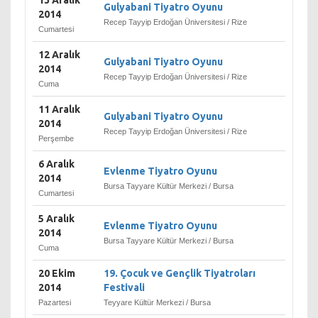
13 Aralık
Gulyabani Tiyatro Oyunu
2014
Recep Tayyip Erdoğan Üniversitesi / Rize
Cumartesi
12 Aralık
Gulyabani Tiyatro Oyunu
2014
Recep Tayyip Erdoğan Üniversitesi / Rize
Cuma
11 Aralık
Gulyabani Tiyatro Oyunu
2014
Recep Tayyip Erdoğan Üniversitesi / Rize
Perşembe
6 Aralık
Evlenme Tiyatro Oyunu
2014
Bursa Tayyare Kültür Merkezi / Bursa
Cumartesi
5 Aralık
Evlenme Tiyatro Oyunu
2014
Bursa Tayyare Kültür Merkezi / Bursa
Cuma
20 Ekim
19. Çocuk ve Gençlik Tiyatroları
2014
Festivali
Pazartesi
Teyyare Kültür Merkezi / Bursa