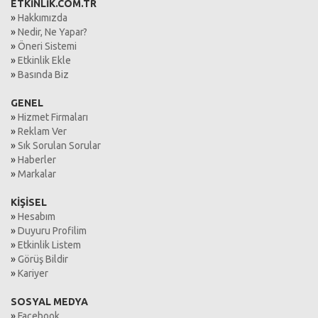
ETKİNLİK.COM.TR
»
Hakkımızda
»
Nedir, Ne Yapar?
»
Öneri Sistemi
»
Etkinlik Ekle
»
Basında Biz
GENEL
»
Hizmet Firmaları
»
Reklam Ver
»
Sık Sorulan Sorular
»
Haberler
»
Markalar
KİŞİSEL
»
Hesabım
»
Duyuru Profilim
»
Etkinlik Listem
»
Görüş Bildir
»
Kariyer
SOSYAL MEDYA
»
Facebook