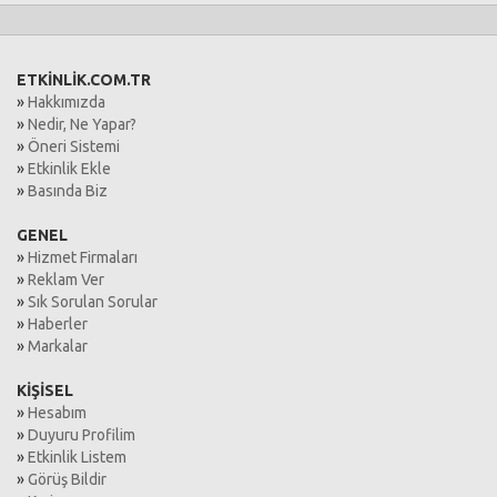
ETKİNLİK.COM.TR
»
Hakkımızda
»
Nedir, Ne Yapar?
»
Öneri Sistemi
»
Etkinlik Ekle
»
Basında Biz
GENEL
»
Hizmet Firmaları
»
Reklam Ver
»
Sık Sorulan Sorular
»
Haberler
»
Markalar
KİŞİSEL
»
Hesabım
»
Duyuru Profilim
»
Etkinlik Listem
»
Görüş Bildir