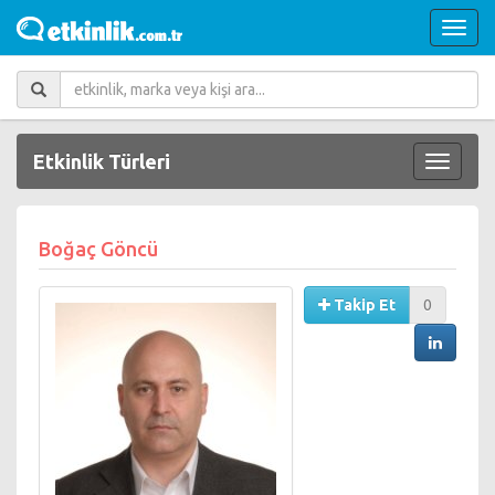
Etkinlik Türleri
Boğaç Göncü
Takip Et
0