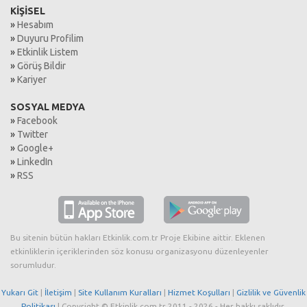
KİŞİSEL
»
Hesabım
»
Duyuru Profilim
»
Etkinlik Listem
»
Görüş Bildir
»
Kariyer
SOSYAL MEDYA
»
Facebook
»
Twitter
»
Google+
»
LinkedIn
»
RSS
Bu sitenin bütün hakları Etkinlik.com.tr Proje Ekibine aittir. Eklenen
etkinliklerin içeriklerinden söz konusu organizasyonu düzenleyenler
sorumludur.
Yukarı Git
|
İletişim
|
Site Kullanım Kuralları
|
Hizmet Koşulları
|
Gizlilik ve Güvenlik
Politikası
| Copyright © Etkinlik.com.tr 2011 - 2026 - Her hakkı saklıdır.