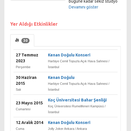
bugüne kadar sekiz stüdyo
albümüne imza attı. Doğulu
Devamını göster
ayrıca 2007 Eurovision Şarkı
Yarışması'nda Türkiye'yi
Yer Aldığı Etkinlikler
temsil ederek yarışmayı
dördüncü olarak tamamladı.
30
27 Temmuz
Kenan Doğulu Konseri
2023
Harbiye Cemil Topuzlu Açık Hava Sahnesi /
Perşembe
İstanbul
30 Haziran
Kenan Doğulu
2015
Harbiye Cemil Topuzlu Açık Hava Sahnesi /
Salı
İstanbul
Koç Üniversitesi Bahar Şenliği
23 Mayıs 2015
Koç Üniversitesi Rumelifeneri Kampüsü /
Cumartesi
İstanbul
12 Aralık 2014
Kenan Doğulu Konseri
Cuma
Jolly Joker Ankara / Ankara