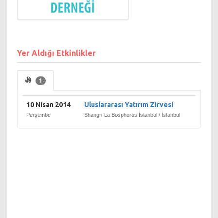
çözüme ulaştırmayı
amaçlayan aynı
zamanda da tek çatı
altında toplamayı
hedeflemektedir.
Yer Aldığı Etkinlikler
Türkiye’nin ticaret ve
yatırım sektörüyle
koordinasyonunu
1
oluşturmak, yatırım
faaliyetlerinin
Türkiye’de kalıcılığını
10 Nisan 2014
Uluslararası Yatırım Zirvesi
sağlamak, uluslararası
Perşembe
Shangri-La Bosphorus İstanbul / İstanbul
şirketlerin Türkiye’ de
yatırım yapmalarını ,
ortak eylemler
oluşturabilmeleri için
bir platform
oluşturabilmek
derneğin en büyük
amaçları arasında yer
almaktadır.