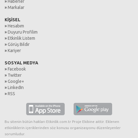
»
Haberler
»
Markalar
KİŞİSEL
»
Hesabım
»
Duyuru Profilim
»
Etkinlik Listem
»
Görüş Bildir
»
Kariyer
SOSYAL MEDYA
»
Facebook
»
Twitter
»
Google+
»
LinkedIn
»
RSS
Bu sitenin bütün hakları Etkinlik.com.tr Proje Ekibine aittir. Eklenen
etkinliklerin içeriklerinden söz konusu organizasyonu düzenleyenler
sorumludur.