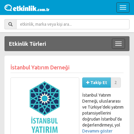
Etkinlik Türleri
İstanbul Yatırım Derneği
Takip Et
2
İstanbul Yatırım
Derneği, uluslararası
ve Türkiye’deki yatırım
potansiyellerini
doğrudan İstanbul’da
değerlendirmeyi, yol
gösterici olmayı ve
Devamını göster