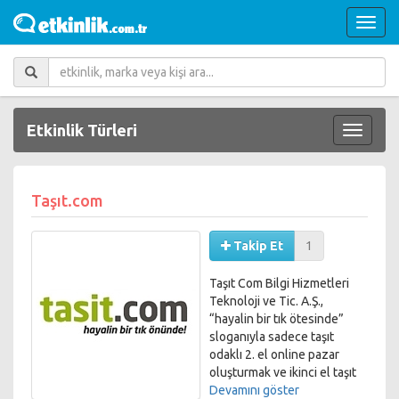
Etkinlik Türleri
Taşıt.com
Takip Et
1
Taşıt Com Bilgi Hizmetleri
Teknoloji ve Tic. A.Ş.,
“hayalin bir tık ötesinde”
sloganıyla sadece taşıt
odaklı 2. el online pazar
oluşturmak ve ikinci el taşıt
piyasasına yepyeni bir soluk
Devamını göster