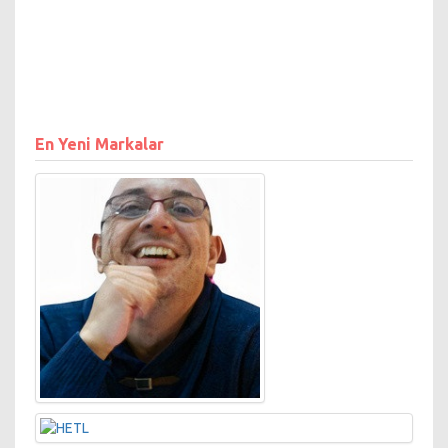
sunuyor. 60 kişilik
uluslararası tecrübeye sahip
ekibi ve uzman yönetim
kadrosu ile, saygın ticari
gruplar arasında yer alan
Tasit.com, profesyonel
kadrosu ile taşıt alım satımını
çok kolaylaştıran çözümler
En Yeni Markalar
üretiyor. Tasit.com,
çokuluslu ortaklık yapısı ile
daima gelişmeyi hedefleyen
bir organizasyondur. İlk
yatırımını CF Partners’den
(CFP) alan Tasit.com, daha
sonra Almanya merkezli
birçok yatırım şirketini de
ortakları arasına dahil etmiş
bulunuyor. Tasit.com, yakın
gelecekte eklenecek olan
modüller ve hali hazırdaki
sistemlerin geliştirilmesiyle
hızla büyümeye devam
ediyor.