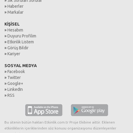
»
Sık Sorulan Sorular
»
Haberler
»
Markalar
KİŞİSEL
»
Hesabım
»
Duyuru Profilim
»
Etkinlik Listem
»
Görüş Bildir
»
Kariyer
SOSYAL MEDYA
»
Facebook
»
Twitter
»
Google+
»
LinkedIn
»
RSS
Bu sitenin bütün hakları Etkinlik.com.tr Proje Ekibine aittir. Eklenen
etkinliklerin içeriklerinden söz konusu organizasyonu düzenleyenler