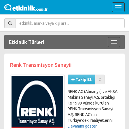
Etkinlik Türleri
Renk Transmisyon Sanayii
Takip Et
2
RENK AG (Almanya) ve AKSA
Makina Sanayi A.Ş. ortaklığı
ile 1999 yılında kurulan
RENK Transmisyon Sanayi
A.Ş. RENK AG’nin
Türkiye’deki faaliyetlerini
yürütmektedir
Devamını göster