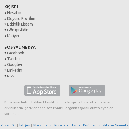
KİŞİSEL
»
Hesabım
»
Duyuru Profilim
»
Etkinlik Listem
»
Görüş Bildir
»
Kariyer
SOSYAL MEDYA
»
Facebook
»
Twitter
»
Google+
»
LinkedIn
»
RSS
Bu sitenin bütün hakları Etkinlik.com.tr Proje Ekibine aittir. Eklenen
etkinliklerin içeriklerinden söz konusu organizasyonu düzenleyenler
sorumludur.
Yukarı Git
|
İletişim
|
Site Kullanım Kuralları
|
Hizmet Koşulları
|
Gizlilik ve Güvenlik