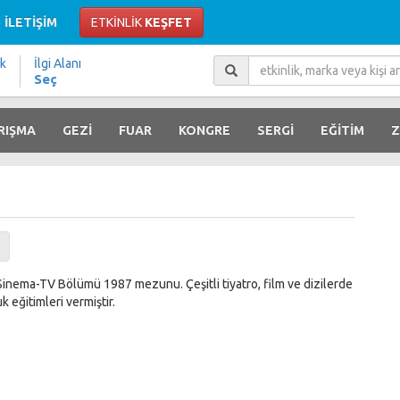
İLETİŞİM
ETKİNLİK
KEŞFET
ik
İlgi Alanı
Seç
RIŞMA
GEZİ
FUAR
KONGRE
SERGİ
EĞİTİM
Z
 Sinema-TV Bölümü 1987 mezunu. Çeşitli tiyatro, film ve dizilerde
 eğitimleri vermiştir.