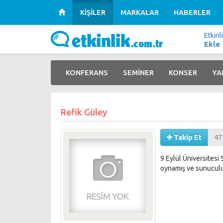
KİŞİLER
MARKALAR
HABERLER
Etkinl
Ekle
KONFERANS
SEMİNER
KONSER
YA
Refik Güley
Takip Et
47
9 Eylül Üniversitesi
oynamış ve sunuculuk