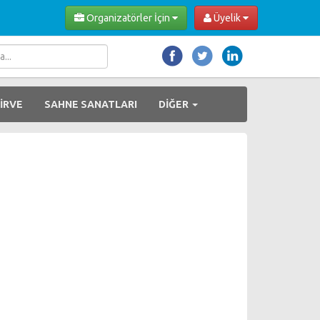
Organizatörler İçin
Üyelik
İRVE
SAHNE SANATLARI
DİĞER