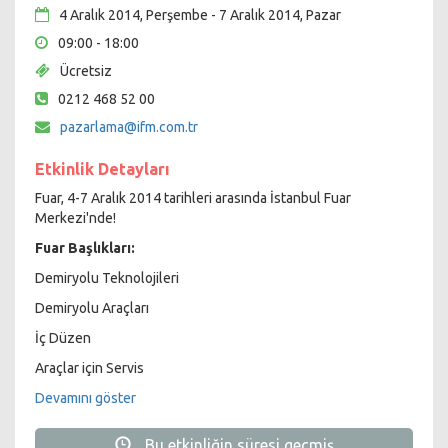
4 Aralık 2014, Perşembe - 7 Aralık 2014, Pazar
09:00 - 18:00
Ücretsiz
0212 468 52 00
pazarlama@ifm.com.tr
Etkinlik Detayları
Fuar, 4-7 Aralık 2014 tarihleri arasında İstanbul Fuar
Merkezi'nde!
Fuar Başlıkları:
Demiryolu Teknolojileri
Demiryolu Araçları
İç Düzen
Araçlar için Servis
Toplu Taşım
Devamını göster
Alt Yapı
Bu etkinliğin süresi geçmiş