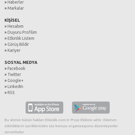
»
Haberler
»
Markalar
KİŞİSEL
»
Hesabım
»
Duyuru Profilim
»
Etkinlik Listem
»
Görüş Bildir
»
Kariyer
SOSYAL MEDYA
»
Facebook
»
Twitter
»
Google+
»
LinkedIn
»
RSS
Bu sitenin bütün hakları Etkinlik.com.tr Proje Ekibine aittir. Eklenen
etkinliklerin içeriklerinden söz konusu organizasyonu düzenleyenler
sorumludur.