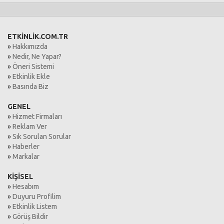
ETKİNLİK.COM.TR
»
Hakkımızda
»
Nedir, Ne Yapar?
»
Öneri Sistemi
»
Etkinlik Ekle
»
Basında Biz
GENEL
»
Hizmet Firmaları
»
Reklam Ver
»
Sık Sorulan Sorular
»
Haberler
»
Markalar
KİŞİSEL
»
Hesabım
»
Duyuru Profilim
»
Etkinlik Listem
»
Görüş Bildir