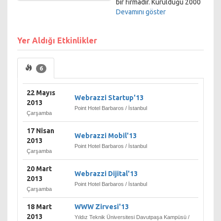
bir firmadır. Kurulduğu 2000
yılından bugüne kadar mobil
Devamını göster
mesajlaşmadan, mobil
bahise, kapalı devre yayın
Yer Aldığı Etkinlikler
platformundan mobil
bankacılığa kadar birçok
alternatif kanal çözümü
6
üreten Pozitron,
uygulamaları vasıtasıyla her
gün 250,000 üzerinde kişiye
22 Mayıs
Webrazzi Startup'13
ulaşmaktadır.
2013
Point Hotel Barbaros / İstanbul
Çarşamba
Bu innovatif ürünleri
neticesinde TUBITAK
17 Nisan
Webrazzi Mobil'13
tarafından Ar-Ge projeleri
2013
Point Hotel Barbaros / İstanbul
desteklenen, uluslararası
Çarşamba
platformda Harvard
20 Mart
Business School ve
Webrazzi Dijital'13
2013
Endeavor Global Inc. gibi
Point Hotel Barbaros / İstanbul
seçkin kuruluşlardan ödüller
Çarşamba
alan Pozitron, sektörün
18 Mart
WWW Zirvesi'13
büyük oyuncuları
2013
Yıldız Teknik Üniversitesi Davutpaşa Kampüsü /
BlackBerry, Sun