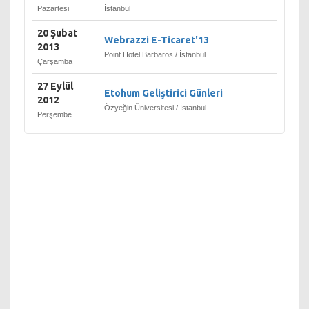
Pazartesi
İstanbul
Microsystems, Microsoft ve
IBM ile de partnerliklere
20 Şubat
sahiptir.
Webrazzi E-Ticaret'13
2013
Point Hotel Barbaros / İstanbul
Çarşamba
27 Eylül
Etohum Geliştirici Günleri
2012
Özyeğin Üniversitesi / İstanbul
Perşembe