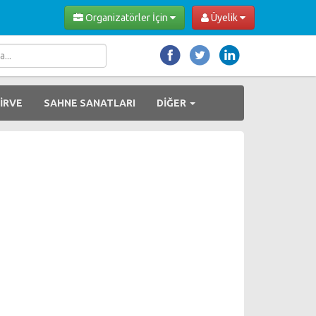
Organizatörler İçin
Üyelik
İRVE
SAHNE SANATLARI
DİĞER