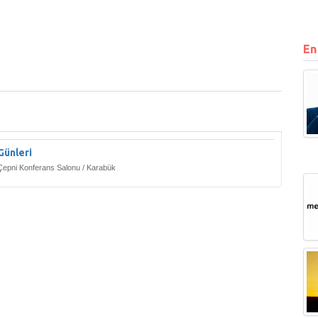
En
 Günleri
Çepni Konferans Salonu / Karabük