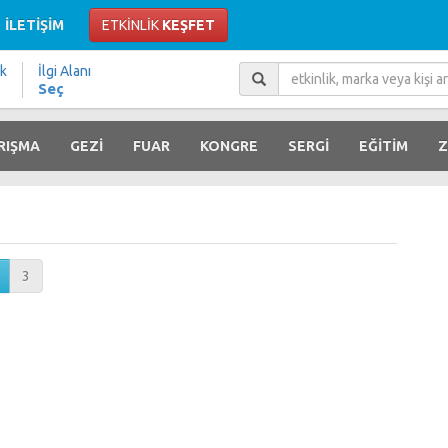
İLETİŞİM
ETKİNLİK
KEŞFET
ik
İlgi Alanı
Seç
RIŞMA
GEZİ
FUAR
KONGRE
SERGİ
EĞİTİM
Z
3