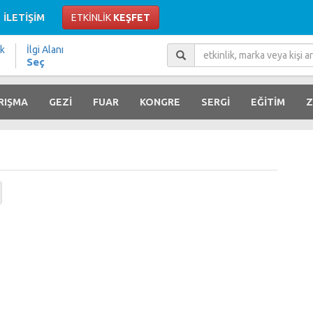
İLETİŞİM
ETKİNLİK
KEŞFET
ik
İlgi Alanı
Seç
RIŞMA
GEZİ
FUAR
KONGRE
SERGİ
EĞİTİM
Z