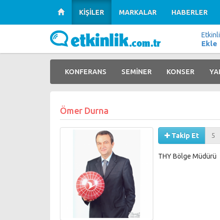
KİŞİLER
MARKALAR
HABERLER
Etkinl
Ekle
KONFERANS
SEMİNER
KONSER
YA
Ömer Durna
Takip Et
5
THY Bölge Müdürü