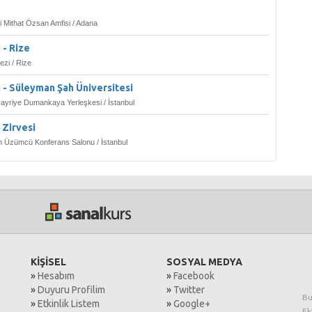
 Mithat Özsan Amfisi / Adana
 - Rize
zi / Rize
 - Süleyman Şah Üniversitesi
ayriye Dumankaya Yerleşkesi / İstanbul
ı Zirvesi
m Üzümcü Konferans Salonu / İstanbul
KİŞİSEL
SOSYAL MEDYA
»
Hesabım
»
Facebook
»
Duyuru Profilim
»
Twitter
Bu
»
Etkinlik Listem
»
Google+
Ek