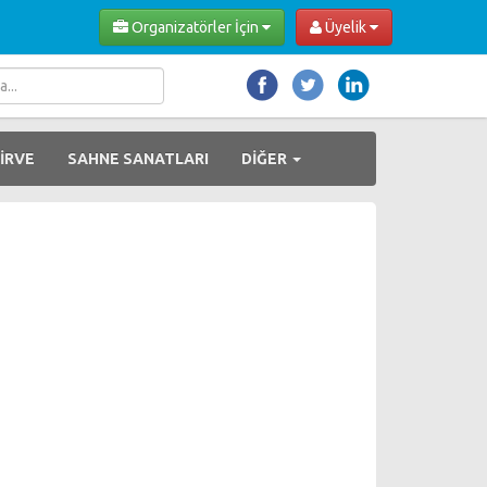
Organizatörler İçin
Üyelik
İRVE
SAHNE SANATLARI
DİĞER