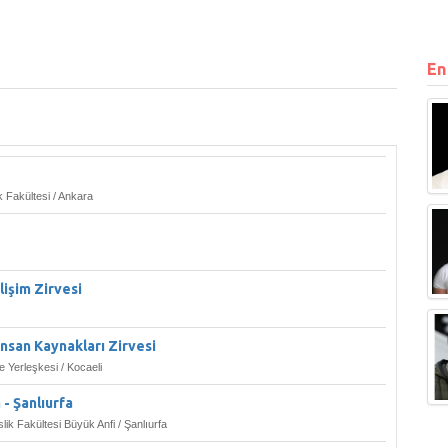
En
k Fakültesi / Ankara
lişim Zirvesi
İnsan Kaynakları Zirvesi
e Yerleşkesi / Kocaeli
- Şanlıurfa
ik Fakültesi Büyük Anfi / Şanlıurfa