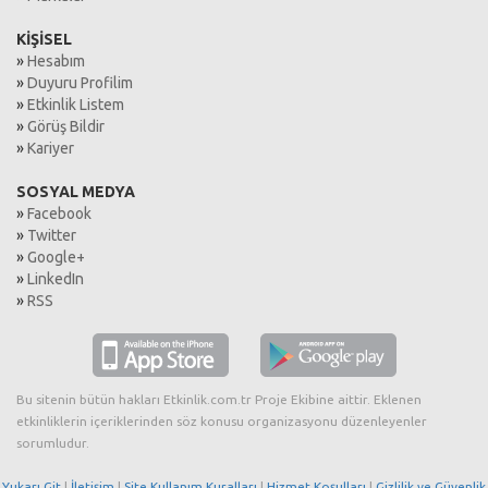
KİŞİSEL
»
Hesabım
»
Duyuru Profilim
»
Etkinlik Listem
»
Görüş Bildir
»
Kariyer
SOSYAL MEDYA
»
Facebook
»
Twitter
»
Google+
»
LinkedIn
»
RSS
Bu sitenin bütün hakları Etkinlik.com.tr Proje Ekibine aittir. Eklenen
etkinliklerin içeriklerinden söz konusu organizasyonu düzenleyenler
sorumludur.
Yukarı Git
|
İletişim
|
Site Kullanım Kuralları
|
Hizmet Koşulları
|
Gizlilik ve Güvenlik