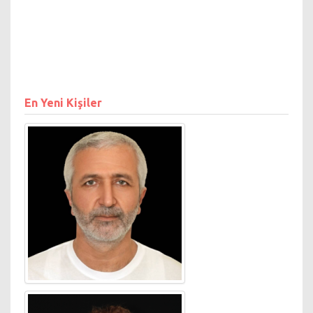
firmanın “direkt satış
kanalı” projesinde
sırasıyla online
pazarlama yöneticisi
ve dijital pazarlama
ekip yöneticisi olarak
görev aldı.
En Yeni Kişiler
Generali Sigorta’da bir
yıl içinde web
sitesinden toplanan
data sayısı 7 katına
çıktı. Esse Ev Ürünleri
firmasında ise dört ay
içinde e-ticaret
satışları 10 kat arttı.
Mart 2017'den
itibaren Dijital
Pazarlama eğitimleri
vermektedir.