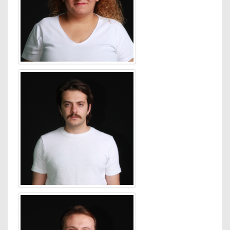
oynamıştır.
26 Ocak 2009 tarihinde
dördüncü albümü "Nil
Kıyısında" piyasaya sürüldü.
Albümün çıkış parçası olan
"Seviyorum Sevmiyorum"
Türkiye müzik listelerinde
altı hafta bir numarada kaldı.
Şarkı yalnızca Türkiye'de
değil, aynı zamanda Balkan
ülkelerinde de popüler oldu
ve Balkanika TV'de
gösterime girmeyi
başardı.2009 yılında büyük
ozan Neşet Ertaş'ı tanımadığı
yönünde haberler çıkmış,
konunun medyada yer
almasıyla Neşet Ertaş'ın
kendi sayesinde tanındığını
söylediği haberleri yer
almıştır. Karaibrahimgil,
olayın bir yanlış anlaşılmadan
ibaret olduğunu belirtip,