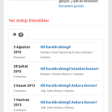
geliyor...) adlı ilk bestesini
yaptı. Ortaokulda piyano;
Devamını göster
biraz daha büyüyünce caz
gitarı çalmaya başladı. 12
Yer Aldığı Etkinlikler
yaşından itibaren okuldan
arta kalan zamanlarında
Serdar Erener'e ait
7
Reklamevi adlı reklam
ajansında metin yazarı olarak
çalışmaya başladı. 2000
3 Ağustos
Nil Karaibrahimgil
yılında Boğaziçi Üniversitesi
2015
Harbiye Cemil Topuzlu Açık Hava Sahnesi /
Siyaset Bilimi ve Uluslararası
Pazartesi
İstanbul
İlişkiler Bölümü'nden mezun
olduktan sonra reklam
28 Şubat
Nil Karaibrahimgil İstanbul Konseri
sektöründe çalışmaya devam
2015
Bostancı Gösteri Merkezi / İstanbul
etti. Hüner Margarin ve First
Cumartesi
Duo reklamları ile sektörün
2 Kasım 2013
Nil Karaibrahimgil Ankara Konseri
oskar ödülleri olarak kabul
edilen Kristal Elma
Cumartesi
Jolly Joker Ankara / Ankara
Ödüllerine layık görüldü.
1 Haziran
Başta Bellona,
Nil Karaibrahimgil Ankara Konseri
2013
Trendy&Friendly; Algida
Jolly Joker Ankara / Ankara
Cumartesi
ürünleri olmak üzere bir çok