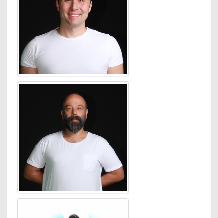
Neşet Ertaş sevenlerden
özür dilemiştir. 21 Ocak
2010 tarihinde Sertab
Erener'in kardeşi Serdar
Erener ile Nil Nehri kıyısında
yapılan düğünle evlenmiştir.
Şubat 2011'de köşe
yazılarından oluşan İçimi
Açsan Nar, Ama Yerim Dar
adlı kitabı yayınlanmıştır