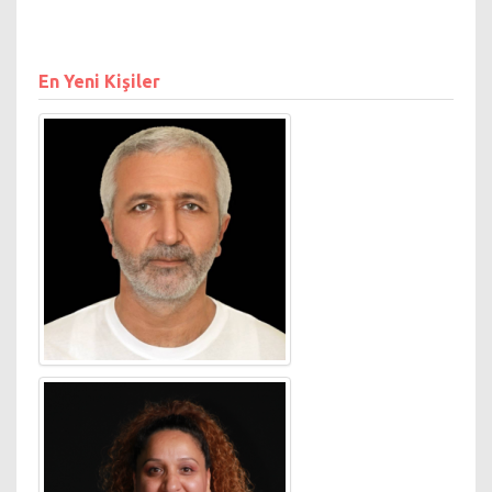
parçalarla pop müzikte
dikkat çekmeyi başardı. 2004
yılında çıkardığı 2. albümü Nil
FM'deki tüm şarkı söz ve
En Yeni Kişiler
müzikleri kendisine aittir.
Albümün çıkış ve klip parçası
"Gitme Yoksa" hit olmuştur.
Nil, 2006 yılında çıkardığı Tek
Taşımı Kendim Aldım'ın çıkış
şarkısı "Pırlanta" ile dikkatleri
üzerine çekerek; günlerce
medyada bayanların
tektaşlarını nasıl elde
etmeleri gerektiğinin
tartışılmasına neden oldu.
MTV Avrupa Müzik Ödülleri
2007 de en iyi Türk sanatçı
dalında aday oldu. Ayrıca
sanatçı Hürriyet gazetesinin
"Kelebek" ekinde köşe
yazarlığı yapmaktadır. Penti
çorap reklamında da