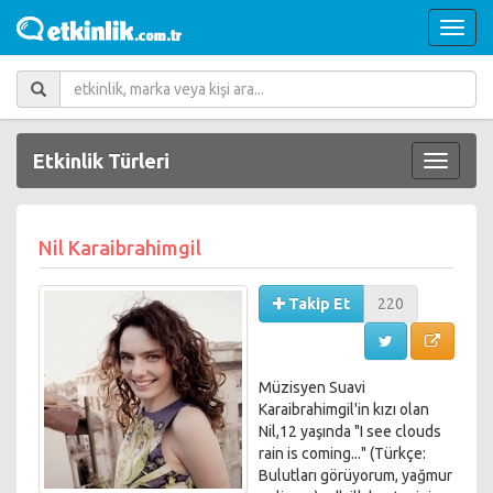
Etkinlik Türleri
Nil Karaibrahimgil
Takip Et
220
Müzisyen Suavi
Karaibrahimgil'in kızı olan
Nil,12 yaşında "I see clouds
rain is coming..." (Türkçe:
Bulutları görüyorum, yağmur