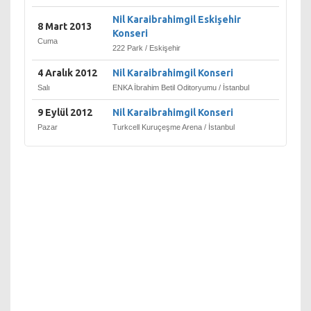
ürünün reklam müziklerini
Nil Karaibrahimgil Eskişehir
yaptı. Nil Karaibrahimgil için
8 Mart 2013
Konseri
asıl dönüm noktası Hazırkart
Cuma
222 Park / Eskişehir
reklamlarından sonra
başladı. Reklamda bir anda
4 Aralık 2012
Nil Karaibrahimgil Konseri
tüm Türkiye'nin diline
Salı
ENKA İbrahim Betil Oditoryumu / İstanbul
dolanan "Ben Özgürüm" adlı
parçayı seslendiren Nil,
9 Eylül 2012
Nil Karaibrahimgil Konseri
insanlar tarafından "Özgür
Pazar
Turkcell Kuruçeşme Arena / İstanbul
Kız"' olarak tanındı. Reklamın
daha sonraki bölümlerinde
Nil'e pop müziğin başarılı
isimlerinden biri olan Tarkan
eşlik etmiştir.
2002'de Ozan Çolakoğlu ile
biraraya gelen Nil
Karaibrahimgil, Sony Müzik
firmasından Nil Dünyası adlı
ilk albümünü çıkardı.
Albümünn ilk klip parçası
"XL" ve daha sonra "Rüzgar"
ve "Kek" adlı farklı tarzdaki