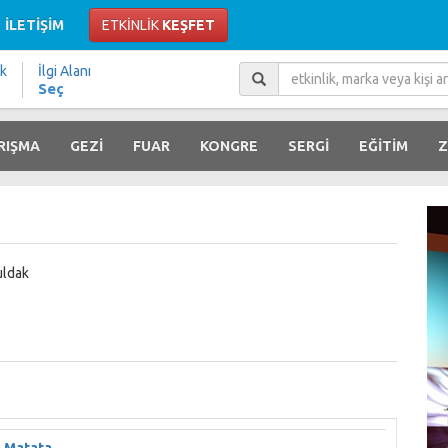
İLETİŞİM
ETKİNLİK
KEŞFET
ik
İlgi Alanı
Seç
RIŞMA
GEZİ
FUAR
KONGRE
SERGİ
EĞİTİM
Z
uldak