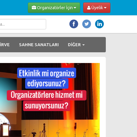
Organizatörler İçin
Üyelik
İRVE
SAHNE SANATLARI
DİĞER