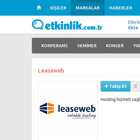
KİŞİLER
MARKALAR
HABERLER
Etkinl
Ekle
KONFERANS
SEMİNER
KONSER
YA
Leaseweb
Takip Et
0
Hosting hizmeti sağl