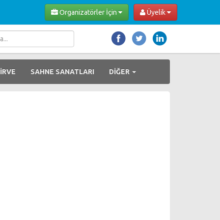
Organizatörler İçin
Üyelik
İRVE
SAHNE SANATLARI
DİĞER