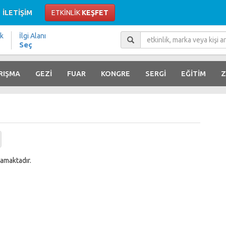
İLETİŞİM
ETKİNLİK
KEŞFET
ik
İlgi Alanı
Seç
RIŞMA
GEZİ
FUAR
KONGRE
SERGİ
EĞİTİM
Z
amaktadır.