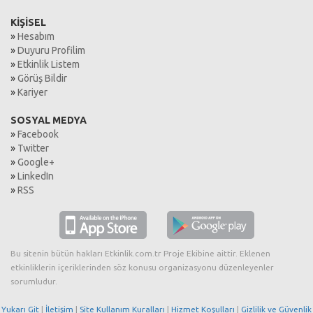
KİŞİSEL
»
Hesabım
»
Duyuru Profilim
»
Etkinlik Listem
»
Görüş Bildir
»
Kariyer
SOSYAL MEDYA
»
Facebook
»
Twitter
»
Google+
»
LinkedIn
»
RSS
Bu sitenin bütün hakları Etkinlik.com.tr Proje Ekibine aittir. Eklenen
etkinliklerin içeriklerinden söz konusu organizasyonu düzenleyenler
sorumludur.
Yukarı Git
|
İletişim
|
Site Kullanım Kuralları
|
Hizmet Koşulları
|
Gizlilik ve Güvenlik