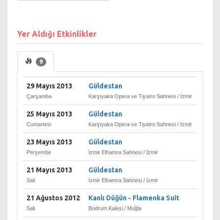
müdürlüktür. 6 taşra
müdürlüğünde faaliyetlerini
sürdürmektedir. Bunlar;
Yer Aldığı Etkinlikler
Ankara, İstanbul, İzmir,
Mersin, Antalya ve Samsun
Devlet Opera ve Balesi
9
Müdürlükleridir.
Asıl amacı, opera, bale ve
müzik sanatlarını halka
29 Mayıs 2013
Güldestan
tanıtmak ve yaymak
Çarşamba
Karşıyaka Opera ve Tiyatro Sahnesi / İzmir
gayesiyle opera, operet,
bale temsilleri ile konserler
25 Mayıs 2013
Güldestan
vermek, yurt içi ve yurt dışı
Cumartesi
Karşıyaka Opera ve Tiyatro Sahnesi / İzmir
turneler ile ve milli ve
23 Mayıs 2013
Güldestan
milletler arası festivaller
düzenlemektir.
Perşembe
İzmir Elhamra Sahnesi / İzmir
21 Mayıs 2013
Güldestan
Salı
İzmir Elhamra Sahnesi / İzmir
21 Ağustos 2012
Kanlı Düğün - Flamenka Suit
Salı
Bodrum Kalesi / Muğla