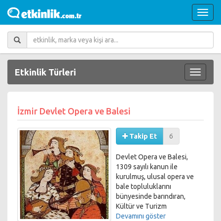
Etkinlik Türleri
İzmir Devlet Opera ve Balesi
Takip Et
6
Devlet Opera ve Balesi,
1309 sayılı kanun ile
kurulmuş, ulusal opera ve
bale topluluklarını
bünyesinde barındıran,
Kültür ve Turizm
Bakanlığı'na bağlı bir genel
Devamını göster