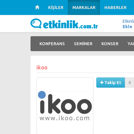
KİŞİLER
MARKALAR
HABERLER
Etkinl
Ekle
KONFERANS
SEMİNER
KONSER
YA
ikoo
Takip Et
0