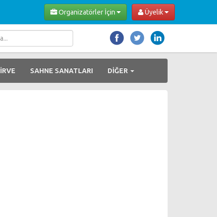
Organizatörler İçin
Üyelik
İRVE
SAHNE SANATLARI
DİĞER