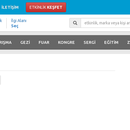
İLETİŞİM
ETKİNLİK
KEŞFET
ik
İlgi Alanı
Seç
RIŞMA
GEZİ
FUAR
KONGRE
SERGİ
EĞİTİM
Z