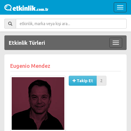
Etkinlik Türleri
Eugenio Mendez
Takip Et
2