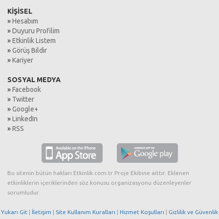
KİŞİSEL
»
Hesabım
»
Duyuru Profilim
»
Etkinlik Listem
»
Görüş Bildir
»
Kariyer
SOSYAL MEDYA
»
Facebook
»
Twitter
»
Google+
»
LinkedIn
»
RSS
Bu sitenin bütün hakları Etkinlik.com.tr Proje Ekibine aittir. Eklenen
etkinliklerin içeriklerinden söz konusu organizasyonu düzenleyenler
sorumludur.
Yukarı Git
|
İletişim
|
Site Kullanım Kuralları
|
Hizmet Koşulları
|
Gizlilik ve Güvenlik