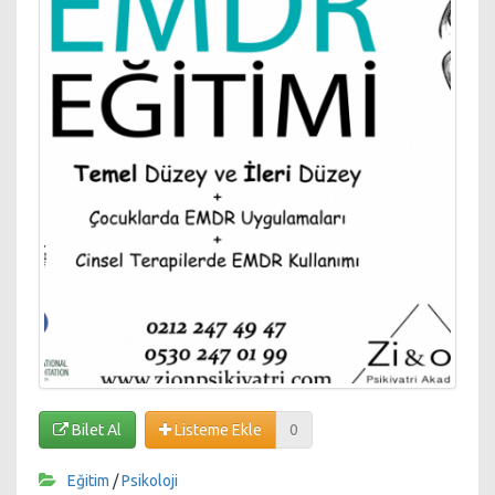
Bilet Al
Listeme Ekle
0
Eğitim
/
Psikoloji