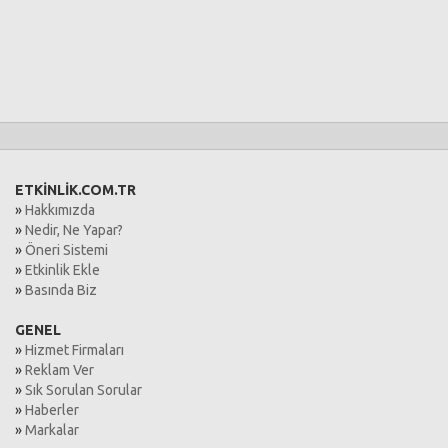
kurulu bir sistem yürütmekteyiz.
Her bir katılımcının konforunu ve huzurunu sağlamak
ilkemizdir.
Eğitim gruplarımızda dinamik bir yapı sağlanmaktadır.
Böylece grup içi etkileşimler en üst düzeyde tutularak
pratik uygulama alanınıza en etkili şekilde yansıtılması
hedeflenmektedir.
Eğitim sonrası süreci bitti gözü ile bakmak yerine
eğitim yaşam boyu devam eder bakış açısı ile
ETKİNLİK.COM.TR
değerlendirmekteyiz. Bu nedenle her bir katılımcı
»
Hakkımızda
sınırsız danışma hakkına sahip olacaktır.
Bu
»
Nedir, Ne Yapar?
danışmalardan herhangi bir ücret talep
»
Öneri Sistemi
edilmemektedir.
»
Etkinlik Ekle
Eğitim sonrası alacağınız sertifika ile
EMDR tekniğini
»
Basında Biz
danışanlarınıza/hastalarınıza yasal kanunlar
çerçevesinde ve etik ilkeler doğrultusunda
GENEL
uygulama hakkına sahip olabileceksiniz.
Belgenizi
»
Hizmet Firmaları
başvuracağınız kurumlarda da kullanabilirsiniz.
»
Reklam Ver
Bizler için sizlerin uygulama becerilerinize önemli
»
Sık Sorulan Sorular
katkılar sağlayabilmek çok önemli bir yere sahiptir. Bu
»
Haberler
sebeple sadece teorik bir eğitim almakla kalmış
»
Markalar
olmayacak, bu eğitimi iş yaşamınıza oldukça etkili