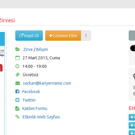
Zirvesi
Kayıt Ol
Listeme Ekle
1
Zirve
/
Bilişim
27 Mart 2015, Cuma
14:00 - 19:00
Ücretsiz
serkan@kariyername.com
Facebook
Twitter
Et
Katılım Formu
Etkinlik Web Sayfası
B
K