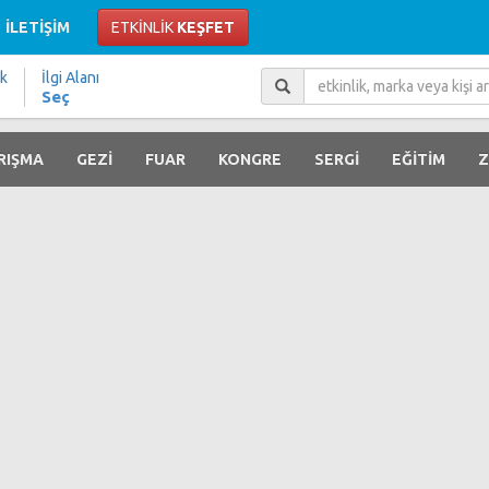
İLETİŞİM
ETKİNLİK
KEŞFET
ik
İlgi Alanı
Seç
RIŞMA
GEZİ
FUAR
KONGRE
SERGİ
EĞİTİM
Z