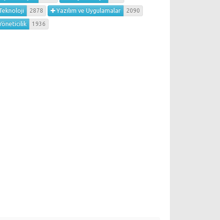
Teknoloji
2878
Yazılım ve Uygulamalar
2090
öneticilik
1936