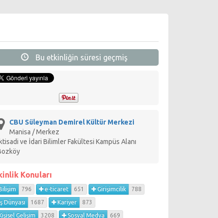
Bu etkinliğin süresi geçmiş
CBU Süleyman Demirel Kültür Merkezi
Manisa / Merkez
İktisadi ve İdari Bilimler Fakültesi Kampüs Alanı
Bozköy
kinlik Konuları
ilişim
796
e-ticaret
651
Girişimcilik
788
İş Dünyası
1687
Kariyer
873
işisel Gelişim
3208
Sosyal Medya
669