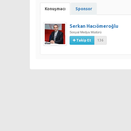
Konuşmacı
Sponsor
Serkan Hacıömeroğlu
Sosyal Medya Müdürü
Takip Et
136