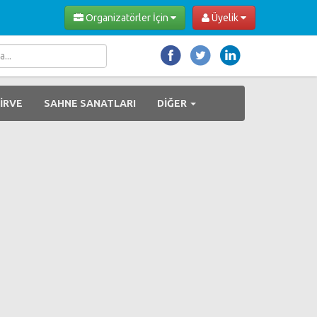
Organizatörler İçin
Üyelik
İRVE
SAHNE SANATLARI
DİĞER