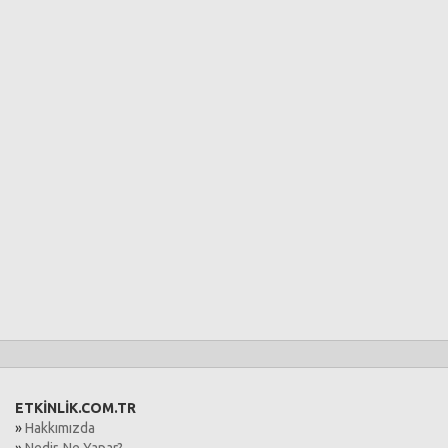
ETKİNLİK.COM.TR
»
Hakkımızda
»
Nedir, Ne Yapar?