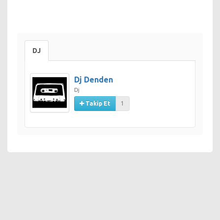
DJ
Dj Denden
Dj
Takip Et
1