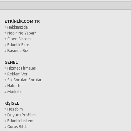
ETKİNLİK.COM.TR
»
Hakkımızda
»
Nedir, Ne Yapar?
»
Öneri Sistemi
»
Etkinlik Ekle
»
Basında Biz
GENEL
»
Hizmet Firmaları
»
Reklam Ver
»
Sık Sorulan Sorular
»
Haberler
»
Markalar
KİŞİSEL
»
Hesabım
»
Duyuru Profilim
»
Etkinlik Listem
»
Görüş Bildir