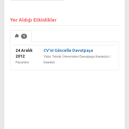
semtlerinde hizmet
vermektedir.
Yer Aldığı Etkinlikler
1
24 Aralık
CV'ni Güncelle Davutpaşa
2012
Yıldız Teknik Üniversitesi Davutpaşa Kampüsü /
Pazartesi
İstanbul