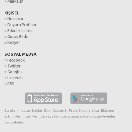
»
Markalar
KİŞİSEL
»
Hesabım
»
Duyuru Profilim
»
Etkinlik Listem
»
Görüş Bildir
»
Kariyer
SOSYAL MEDYA
»
Facebook
»
Twitter
»
Google+
»
LinkedIn
»
RSS
Bu sitenin bütün hakları Etkinlik.com.tr Proje Ekibine aittir. Eklenen
etkinliklerin içeriklerinden söz konusu organizasyonu düzenleyenler
sorumludur.