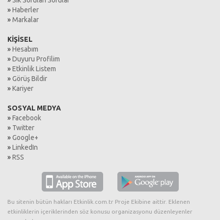
»
Sık Sorulan Sorular
»
Haberler
»
Markalar
KİŞİSEL
»
Hesabım
»
Duyuru Profilim
»
Etkinlik Listem
»
Görüş Bildir
»
Kariyer
SOSYAL MEDYA
»
Facebook
»
Twitter
»
Google+
»
LinkedIn
»
RSS
Bu sitenin bütün hakları Etkinlik.com.tr Proje Ekibine aittir. Eklenen
etkinliklerin içeriklerinden söz konusu organizasyonu düzenleyenler