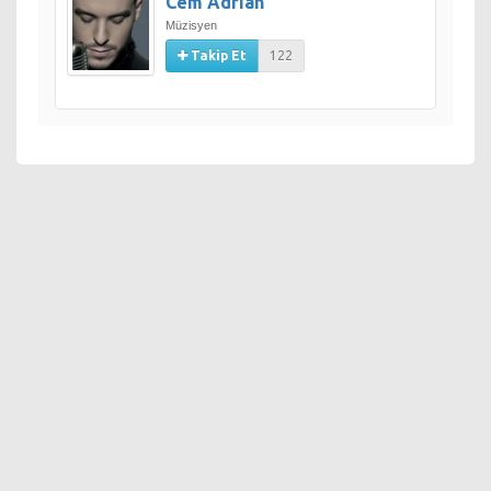
Cem Adrian
Müzisyen
Takip Et
122