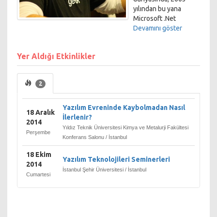
yılından bu yana
Microsoft .Net
teknolojileri ile
Devamını göster
ilgilenmektedir.
Yazılım hayatının ilk
Yer Aldığı Etkinlikler
yıllarını Assist Line
isimli bir Call Center
firmasında Delphi
2
programcısı olarak
geçirdikten sonra
sırasıyla, Bizitek
Yazılım Evreninde Kaybolmadan Nasıl
18 Aralık
(Junior Developer),
İlerlenir?
2014
Netron (Master
Yıldız Teknik Üniversitesi Kimya ve Metalurji Fakültesi
Perşembe
Trainer), Citibank
Konferans Salonu / İstanbul
(Outsource Senior
Software Developer),
18 Ekim
Yazılım Teknolojileri Seminerleri
Innova (Application
2014
İstanbul Şehir Üniversitesi / İstanbul
Development
Cumartesi
Consultant), TCM
(Software Architect)
gibi firmalarda devam
ettirdi. Şimdilerde ise