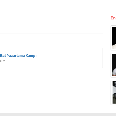
En
ital Pazarlama Kampı
KKTC