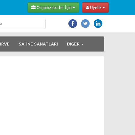
Organizatörler İçin
Üyelik
İRVE
SAHNE SANATLARI
DİĞER