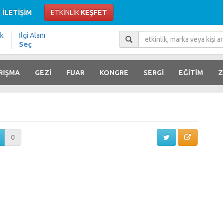
İLETİŞİM
ETKİNLİK
KEŞFET
ik
İlgi Alanı
Seç
RIŞMA
GEZİ
FUAR
KONGRE
SERGİ
EĞİTİM
Z
0