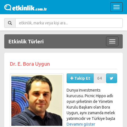
Etkinlik Türleri
Dr. E. Bora Uygun
Takip Et
64
Dunya Investments
kurucusu. Picnic Hippo adlı
oyun şirketinin de Yönetim
Kurulu Başkanı olan Bora
Uygun, aynı zamanda melek
yatırımcıdır ve Türkiye başta
olmak üzere ABD’de hem
Devamını göster