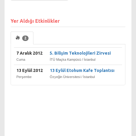
Silikon Vadisinde hem de
Newyork’ta yatırımları
bulunmaktadır. Elektronik ve
Yer Aldığı Etkinlikler
Haberleşme Mühendisi olup,
Uluslarası MBA derecesine
ve Bilişim doktorasına
2
sahiptir.
7 Aralık 2012
5. Bilişim Teknolojileri Zirvesi
Cuma
İTÜ Maçka Kampüsü / İstanbul
13 Eylül 2012
13 Eylül Etohum Kafe Toplantısı
Perşembe
Özyeğin Üniversitesi / İstanbul