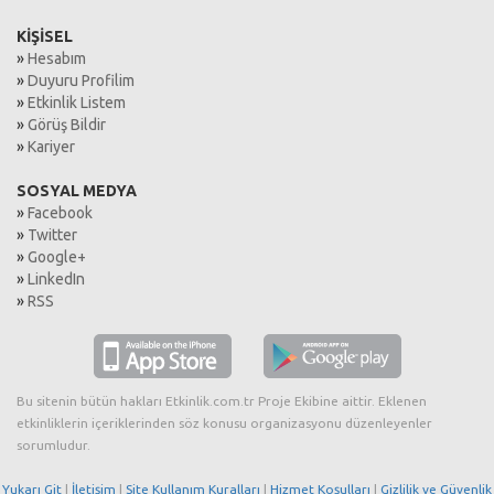
KİŞİSEL
»
Hesabım
»
Duyuru Profilim
»
Etkinlik Listem
»
Görüş Bildir
»
Kariyer
SOSYAL MEDYA
»
Facebook
»
Twitter
»
Google+
»
LinkedIn
»
RSS
Bu sitenin bütün hakları Etkinlik.com.tr Proje Ekibine aittir. Eklenen
etkinliklerin içeriklerinden söz konusu organizasyonu düzenleyenler
sorumludur.
Yukarı Git
|
İletişim
|
Site Kullanım Kuralları
|
Hizmet Koşulları
|
Gizlilik ve Güvenlik