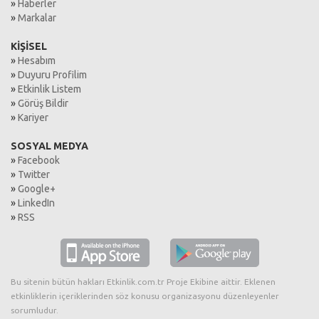
»
Haberler
»
Markalar
KİŞİSEL
»
Hesabım
»
Duyuru Profilim
»
Etkinlik Listem
»
Görüş Bildir
»
Kariyer
SOSYAL MEDYA
»
Facebook
»
Twitter
»
Google+
»
LinkedIn
»
RSS
Bu sitenin bütün hakları Etkinlik.com.tr Proje Ekibine aittir. Eklenen
etkinliklerin içeriklerinden söz konusu organizasyonu düzenleyenler
sorumludur.