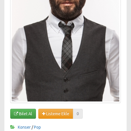
Bilet Al
Listeme Ekle
0
Konser
/
Pop