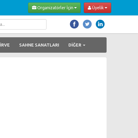
Organizatörler İçin
Üyelik
İRVE
SAHNE SANATLARI
DİĞER