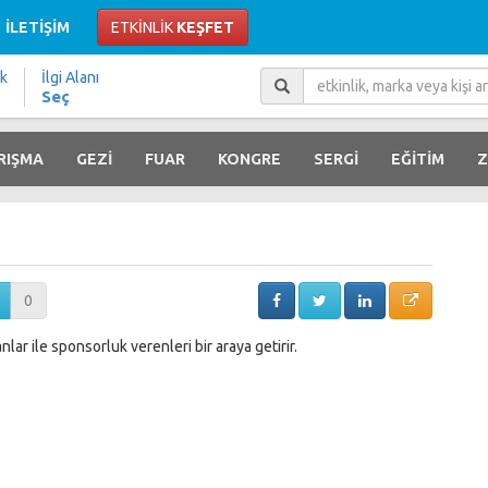
İLETİŞİM
ETKİNLİK
KEŞFET
ik
İlgi Alanı
Seç
RIŞMA
GEZİ
FUAR
KONGRE
SERGİ
EĞİTİM
Z
0
lar ile sponsorluk verenleri bir araya getirir.