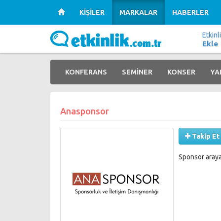
KİŞİLER
MARKALAR
HABERLER
Etkinl
Ekle
KONFERANS
SEMİNER
KONSER
YA
Anasponsor
Takip Et
Sponsor arayan