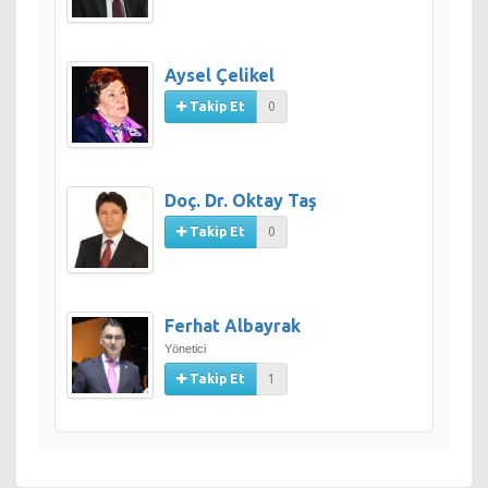
Aysel Çelikel
Takip Et
0
Doç. Dr. Oktay Taş
Takip Et
0
Ferhat Albayrak
Yönetici
Takip Et
1