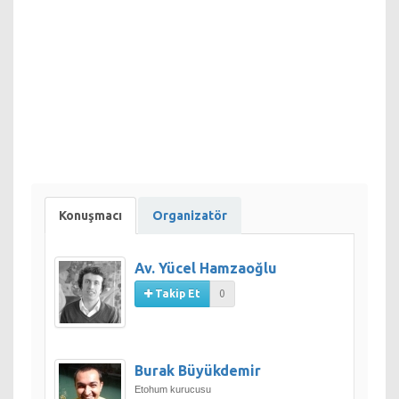
Konuşmacı
Organizatör
Av. Yücel Hamzaoğlu
Takip Et
0
Burak Büyükdemir
Etohum kurucusu