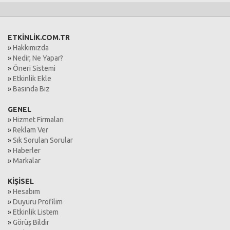
ETKİNLİK.COM.TR
»
Hakkımızda
»
Nedir, Ne Yapar?
»
Öneri Sistemi
»
Etkinlik Ekle
»
Basında Biz
GENEL
»
Hizmet Firmaları
»
Reklam Ver
»
Sık Sorulan Sorular
»
Haberler
»
Markalar
KİŞİSEL
»
Hesabım
»
Duyuru Profilim
»
Etkinlik Listem
»
Görüş Bildir