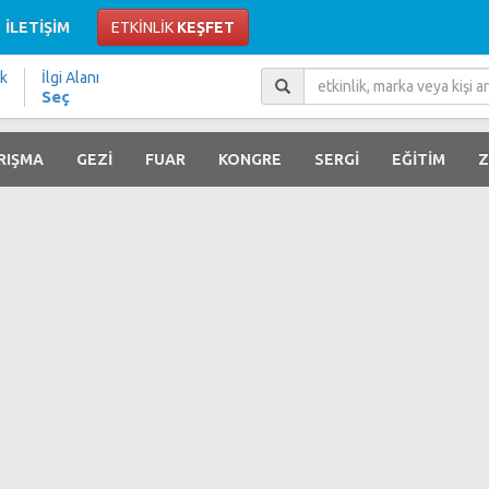
İLETİŞİM
ETKİNLİK
KEŞFET
ik
İlgi Alanı
Seç
RIŞMA
GEZİ
FUAR
KONGRE
SERGİ
EĞİTİM
Z