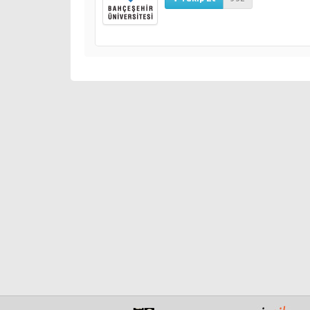
yaşanan olaylar ve süreçler dâhilinde değerlendirilir
uyarlandığı Siyaset Okulu programının içeriğini aşağıd
Güvenlik Siyaseti ve Stratejisi
Demokratikleşme
Medya ve Siyaset
Dış Politika
Kadın ve Siyaset
Liderlik
AB ve Türkiye
Spor, Gençlik ve Siyaset
Kültür ve Sanat Politikaları
Teşkilatlanma
Yerel Yönetimler
Din, Devlet ve Laiklik
İş Dünyası ve Siyaset
Ekonomi ve Maliye
Yeni Anayasa Tartışmaları
Bölgesel Gelişmeler