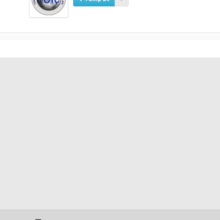
. Her akademik yıl Türk siyasi gündemine göre konu başlıklarının
aki ana konular oluşturur.