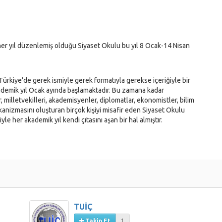
er yıl düzenlemiş olduğu Siyaset Okulu bu yıl 8 Ocak-14 Nisan
ürkiye'de gerek ismiyle gerek formatıyla gerekse içeriğiyle bir
ademik yıl Ocak ayında başlamaktadır. Bu zamana kadar
 milletvekilleri, akademisyenler, diplomatlar, ekonomistler, bilim
kanizmasını oluşturan birçok kişiyi misafir eden Siyaset Okulu
iyle her akademik yıl kendi çıtasını aşan bir hal almıştır.
 ila 15 hafta boyunca cumartesi günleri düzenlenmektedir.
en program saat 10.00'dan 18.15'e kadar devam eder. Her hafta bir
ştirilen programda her oturum soru-cevap kısmıyla son bulur.
ları için programa � katılım göstermeleri gerekmektedir.
TUİÇ
rkiye'nin birçok önemli siyasi konusu, geçmişten günümüze
Takip Et
1