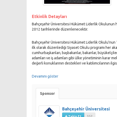
Etkinlik Detayları
Bahçeşehir Üniversitesi Hükümet Liderlik Okulunun h
2012 tarihlerinde düzenlenecektir.
Bahçeşehir Üniversitesi Hükümet Liderlik Okulu'nun T
ilk olarak düzenlediği Siyaset Okulu programı her ak
cumhurbaşkanları, başbakanlar, bakanlar, büyükelçiler,
adamları ve iş adamları gibi ülke yönetiminin karar me
değerli konuklarının destekleri ve katılımcılarının ilgis
Program Özellikleri:
Devamını göster
Siyaset Okulu sertifika programı her akademik yıl 12
Program dili Türkçe'dir. Her cumartesi gerçekleştiril
Sponsor
saat 15 dakika süren beş ayrı oturum olarak gerçekle
Program katılımcılarının sertifika almaya hak kazanma
Program İçeriği:
Bahçeşehir Üniversitesi
Uzun soluklu bir program olan Siyaset Okulu'nda Tü
Takip Et
352