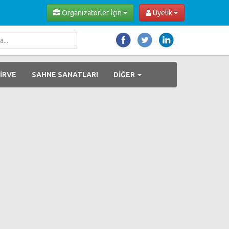
Organizatörler İçin
Üyelik
İRVE
SAHNE SANATLARI
DİĞER