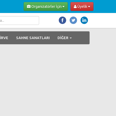
Organizatörler İçin
Üyelik
İRVE
SAHNE SANATLARI
DİĞER