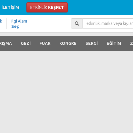
İLETİŞİM
ETKİNLİK
KEŞFET
ik
İlgi Alanı
Seç
RIŞMA
GEZİ
FUAR
KONGRE
SERGİ
EĞİTİM
Z