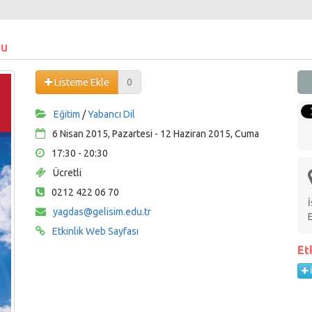
su
Listeme Ekle
0
Eğitim
/
Yabancı Dil
6 Nisan 2015, Pazartesi - 12 Haziran 2015, Cuma
17:30 - 20:30
Ücretli
0212 422 06 70
yagdas@gelisim.edu.tr
Etkinlik Web Sayfası
Et
İ