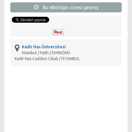
Rasmus Lerdorf
.
Bu etkinliğin süresi geçmiş
Konferansta 1 keynote ve paralel oturumla 14 konuşma yer
alıyor.
Kadir Has Üniversitesi
İstanbul / Fatih / EMİNÖNÜ
Kadir Has Caddesi Cibali / İSTANBUL