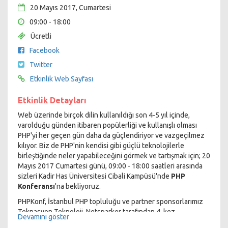
20 Mayıs 2017, Cumartesi
09:00 - 18:00
Ücretli
Facebook
Twitter
Etkinlik Web Sayfası
Etkinlik Detayları
Web üzerinde birçok dilin kullanıldığı son 4-5 yıl içinde,
varolduğu günden itibaren popülerliği ve kullanışlı olması
PHP'yi her geçen gün daha da güçlendiriyor ve vazgeçilmez
kılıyor. Biz de PHP'nin kendisi gibi güçlü teknolojilerle
birleştiğinde neler yapabileceğini görmek ve tartışmak için; 20
Mayıs 2017 Cumartesi günü, 09:00 - 18:00 saatleri arasında
sizleri Kadir Has Üniversitesi Cibali Kampüsü'nde
PHP
Konferansı
'na bekliyoruz.
PHPKonf, İstanbul PHP topluluğu ve partner sponsorlarımız
Teknasyon Teknoloji, Netsparker tarafından 4. kez
Devamını göster
düzenleniyor. Bu yıl keynote konuşmacımız PHP dilinin mucidi