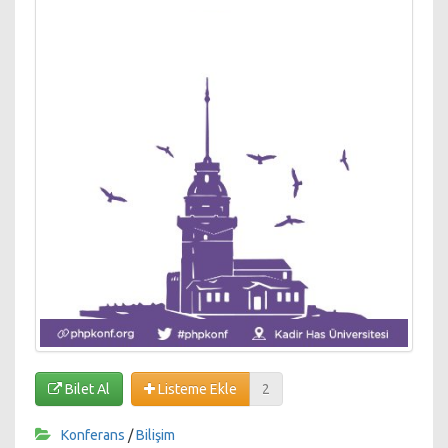
Bilet Al
Listeme Ekle
2
Konferans
/
Bilişim