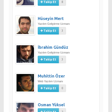
Takip Et
8
Hüseyin Mert
Yazılım Geliştirme Uzmanı
Takip Et
3
İbrahim Gündüz
Yazılım Geliştirme Uzmanı
Takip Et
3
Muhittin Özer
Web Yazılım Uzmanı
Takip Et
0
Osman Yüksel
Takip Et
2