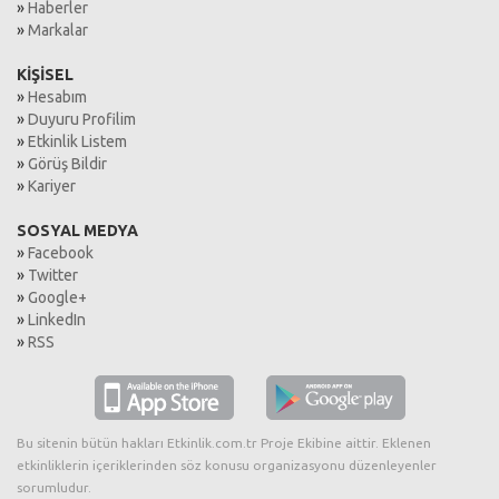
»
Haberler
»
Markalar
KİŞİSEL
»
Hesabım
»
Duyuru Profilim
»
Etkinlik Listem
»
Görüş Bildir
»
Kariyer
SOSYAL MEDYA
»
Facebook
»
Twitter
»
Google+
»
LinkedIn
»
RSS
Bu sitenin bütün hakları Etkinlik.com.tr Proje Ekibine aittir. Eklenen
etkinliklerin içeriklerinden söz konusu organizasyonu düzenleyenler
sorumludur.