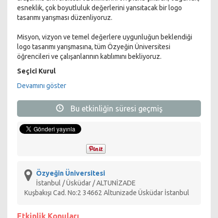
esneklik, çok boyutluluk değerlerini yansıtacak bir logo
tasarımı yarışması düzenliyoruz.
Misyon, vizyon ve temel değerlere uygunluğun beklendiği
logo tasarımı yarışmasına, tüm Özyeğin Üniversitesi
öğrencileri ve çalışanlarının katılımını bekliyoruz.
Seçici Kurul
Devamını göster
Prof. Dr. Erhan Erkut -
Özyeğin Üniversitesi Rektörü
Ayla Göksel -
AÇEV Yönetim Kurulu Başkan
Yardımcısı
Bu etkinliğin süresi geçmiş
Ayşecan Özyeğin Oktay -
Fina Holding Yönetim
Kurulu Üyesi
Prof. Dr. Süha Özkan -
Özyeğin Üniversitesi Rektör
Danışmanı
Yrd. Doç. Dr. İlker Fatih Özorhon -
Özyeğin
Üniversitesi Mimarlık ve Tasarım Fak. Öğr. Üyesi
Öğr.Gör. Cem Kara -
Marmara Üni. G.S.F. Grafik
Özyeğin Üniversitesi
Bölüm Başkan Yrd.
İstanbul / Üsküdar / ALTUNİZADE
Neslihan Karaağaç-
Sanat Danışmanı
Kuşbakışı Cad. No:2 34662 Altunizade Üsküdar İstanbul
Katılım Koşulları
Etkinlik Konuları