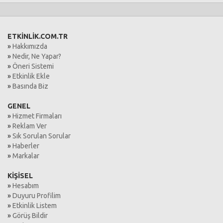
ETKİNLİK.COM.TR
»
Hakkımızda
»
Nedir, Ne Yapar?
»
Öneri Sistemi
»
Etkinlik Ekle
»
Basında Biz
GENEL
»
Hizmet Firmaları
»
Reklam Ver
»
Sık Sorulan Sorular
»
Haberler
»
Markalar
KİŞİSEL
»
Hesabım
»
Duyuru Profilim
»
Etkinlik Listem
»
Görüş Bildir