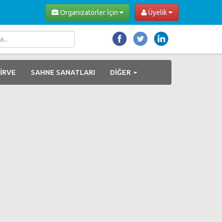
Organizatörler İçin
Üyelik
İRVE
SAHNE SANATLARI
DİĞER