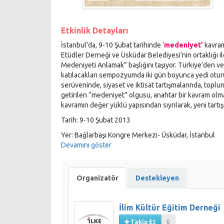
Etkinlik Detayları
İstanbul’da, 9-10 Şubat tarihinde ‘
medeniyet’
kavram
Etüdler Derneği ve Üsküdar Belediyesi‘nin ortaklığ
Medeniyeti Anlamak” başlığını taşıyor. Türkiye’den v
katılacakları sempozyumda iki gün boyunca yedi oturu
serüveninde, siyaset ve iktisat tartışmalarında, to
getirilen “medeniyet” olgusu, anahtar bir kavram o
kavramın değer yüklü yapısından sıyrılarak, yeni tart
Tarih: 9-10 Şubat 2013
Yer: Bağlarbaşı Kongre Merkezi- Üsküdar, İstanbul
Devamını göster
Organizatör
Destekleyen
İlim Kültür Eğitim Derneği
Takip Et
0