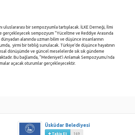
ı uluslararası bir sempozyumla tartışılacak. İLKE Derneği, İlmi
ı ile gerçekleşecek sempozyum “Yüceltme ve Reddiye Arasında
e dünyadan alanında uzman bilim ve düşünce insanlarının
mda, yirmi bir tebliğ sunulacak. Türkiye’de düşünce hayatının
plumsal dönüşümde ve güncel meselelerde sık sık gündeme
lmaktadır. Bu bağlamda, “Medeniyet’i Anlamak Sempozyumu’nda
ışmalar açacak oturumlar gerçekleşecektir.
Üsküdar Belediyesi
Takip Et
169