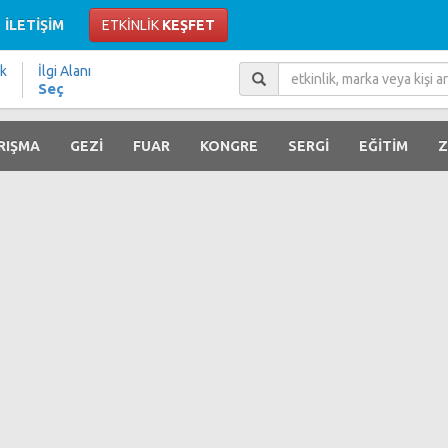
İLETİŞİM
ETKİNLİK
KEŞFET
ik
İlgi Alanı
Seç
RIŞMA
GEZİ
FUAR
KONGRE
SERGİ
EĞİTİM
Z